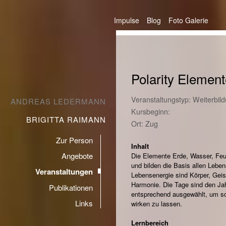
Impulse
Blog
Foto Galerie
Polarity Element
Veranstaltungstyp: Weiterbil
ANDREAS LEDERMANN
Kursbeginn:
BRIGITTA RAIMANN
Ort: Zug
Zur Person
Inhalt
Angebote
Die Elemente Erde, Wasser, Feu
und bilden die Basis allen Lebe
Veranstaltungen
Lebensenergie sind Körper, Gei
Harmonie. Die Tage sind den Ja
Publikationen
entsprechend ausgewählt, um so
Links
wirken zu lassen.
Lernbereich