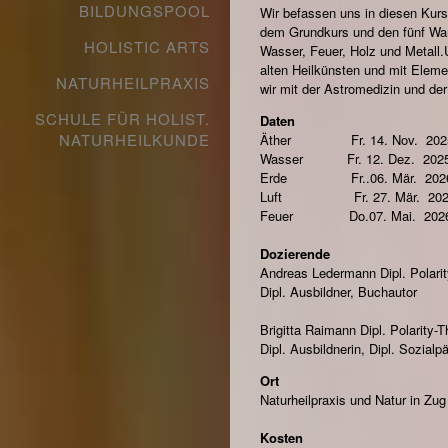
BILDUNGSPOOL
Wir befassen uns in diesen Kurs
dem Grundkurs und den fünf W
HOLISTIC ARTS
Wasser, Feuer, Holz und Metall
alten Heilkünsten und mit Eleme
NATURHEILPRAXIS
wir mit der Astromedizin und de
SCHULE FÜR HOLIST.
Daten
NATURHEILKUNDE
Äther Fr. 14. Nov. 2025 
Wasser Fr. 12. Dez. 2025 
Erde Fr..06. Mär. 2026 
Luft Fr. 27. Mär. 2026 
Feuer Do.07. Mai. 2026 
Dozierende
Andreas Ledermann Dipl. Polarity
Dipl. Ausbildner, Buchautor
Brigitta Raimann Dipl. Polarity-T
Dipl. Ausbildnerin, Dipl. Sozial
Ort
Naturheilpraxis und Natur in Zug
Kosten