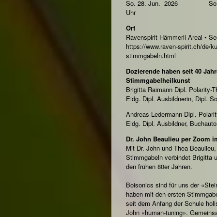
So. 28. Jun. 2026 So. 24
Uhr
Ort
Ravenspirit Hämmerli Areal • S
https://www.raven-spirit.ch/de/k
stimmgabeln.html
Dozierende haben seit 40 Jah
Stimmgabelheilkunst
Brigitta Raimann Dipl. Polarity-T
Eidg. Dipl. Ausbildnerin, Dipl. 
Andreas Ledermann Dipl. Polarity
Eidg. Dipl. Ausbildner, Buchauto
Dr. John Beaulieu per Zoom i
Mit Dr. John und Thea Beaulieu
Stimmgabeln verbindet Brigitta 
den frühen 80er Jahren.
Boisonics sind für uns der «Ste
haben mit den ersten Stimmgabe
seit dem Anfang der Schule holis
John «human-tuning». Gemeinsa