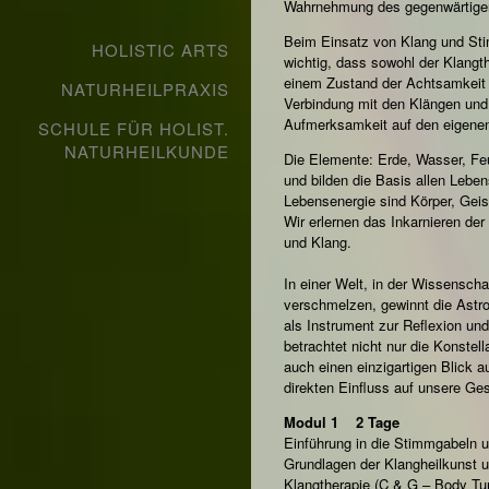
Wahrnehmung des gegenwärtig
Beim Einsatz von Klang und Stim
HOLISTIC ARTS
wichtig, dass sowohl der Klangt
einem Zustand der Achtsamkeit si
NATURHEILPRAXIS
Verbindung mit den Klängen und 
Aufmerksamkeit auf den eigenen 
SCHULE FÜR HOLIST.
NATURHEILKUNDE
Die Elemente: Erde, Wasser, Feu
und bilden die Basis allen Lebe
Lebensenergie sind Körper, Gei
Wir erlernen das Inkarnieren d
und Klang.
In einer Welt, in der Wissenschaf
verschmelzen, gewinnt die Ast
als Instrument zur Reflexion und
betrachtet nicht nur die Konstell
auch einen einzigartigen Blick auf
direkten Einfluss auf unsere Ge
Modul 1 2 Tage
Einführung in die Stimmgabeln 
Grundlagen der Klangheilkunst u
Klangtherapie (C & G – Body Tun