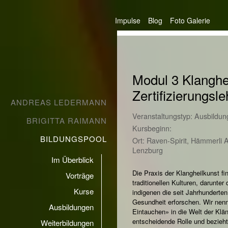
Impulse
Blog
Foto Galerie
Modul 3 Klanghe
Zertifizierungsl
ANDREAS LEDERMANN
Veranstaltungstyp: Ausbildun
BRIGITTA RAIMANN
Kursbeginn:
BILDUNGSPOOL
Ort: Raven-Spirit, Hämmerli 
Lenzburg
Im Überblick
Die Praxis der Klangheilkunst fi
Vorträge
traditionellen Kulturen, darunter 
Kurse
indigenen die seit Jahrhunderten
Gesundheit erforschen. Wir ne
Ausbildungen
Eintauchen» in die Welt der Klä
entscheidende Rolle und bezieht
Weiterbildungen