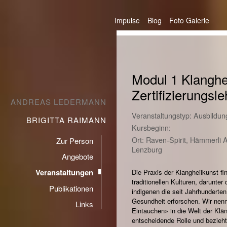
Impulse
Blog
Foto Galerie
Modul 1 Klanghe
Zertifizierungsl
ANDREAS LEDERMANN
Veranstaltungstyp: Ausbildun
BRIGITTA RAIMANN
Kursbeginn:
Ort: Raven-Spirit, Hämmerli 
Zur Person
Lenzburg
Angebote
Veranstaltungen
Die Praxis der Klangheilkunst fi
traditionellen Kulturen, darunter 
Publikationen
indigenen die seit Jahrhunderten
Gesundheit erforschen. Wir ne
Links
Eintauchen» in die Welt der Klä
entscheidende Rolle und bezieht