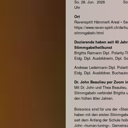
So. 28. Jun. 2026 So. 24
Uhr
Ort
Ravenspirit Hämmerli Areal • S
https://www.raven-spirit.ch/de/k
stimmgabeln.html
Dozierende haben seit 40 Jah
Stimmgabelheilkunst
Brigitta Raimann Dipl. Polarity-T
Eidg. Dipl. Ausbildnerin, Dipl. 
Andreas Ledermann Dipl. Polarity
Eidg. Dipl. Ausbildner, Buchauto
Dr. John Beaulieu per Zoom i
Mit Dr. John und Thea Beaulieu
Stimmgabeln verbindet Brigitta 
den frühen 80er Jahren.
Boisonics sind für uns der «Ste
haben mit den ersten Stimmgabe
seit dem Anfang der Schule holis
John «human-tuning». Gemeinsa