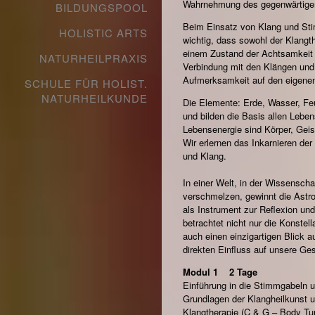
Wahrnehmung des gegenwärtig
BILDUNGSPOOL
Beim Einsatz von Klang und Stim
HOLISTIC ARTS
wichtig, dass sowohl der Klangt
einem Zustand der Achtsamkeit si
NATURHEILPRAXIS
Verbindung mit den Klängen und 
Aufmerksamkeit auf den eigenen 
SCHULE FÜR HOLIST.
NATURHEILKUNDE
Die Elemente: Erde, Wasser, Feu
und bilden die Basis allen Lebe
Lebensenergie sind Körper, Gei
Wir erlernen das Inkarnieren d
und Klang.
In einer Welt, in der Wissenschaf
verschmelzen, gewinnt die Ast
als Instrument zur Reflexion und
betrachtet nicht nur die Konstell
auch einen einzigartigen Blick auf
direkten Einfluss auf unsere Ge
Modul 1 2 Tage
Einführung in die Stimmgabeln 
Grundlagen der Klangheilkunst u
Klangtherapie (C & G – Body Tun