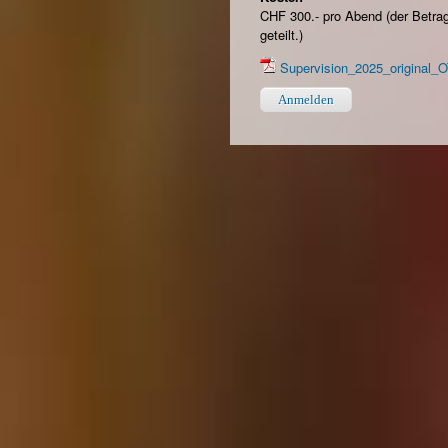
CHF 300.- pro Abend (der Betra
geteilt.)
Supervision_2025_original_O
Anmelden