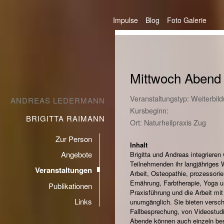
Impulse
Blog
Foto Galerie
Mittwoch Abend 
Veranstaltungstyp: Weiterbil
ANDREAS LEDERMANN
Kursbeginn:
BRIGITTA RAIMANN
Ort: Naturheilpraxis Zug
Zur Person
Inhalt
Angebote
Brigitta und Andreas integrieren
Teilnehmenden ihr langjähriges 
Veranstaltungen
Arbeit, Osteopathie, prozessorie
Ernährung, Farbtherapie, Yoga u
Publikationen
Praxisführung und die Arbeit mit
Links
unumgänglich. Sie bieten versch
Fallbesprechung, von Videostudi
Abende können auch einzeln be